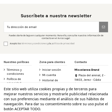
Suscríbete a nuestra newsletter
Puedes darte de baja en cualquier momento. Para ello, consulte nuestra información de
contacto en el Aviso Legal.
Acepto los
términos y condiciones
y la
política de privacidad
Nuestras políticas
Zona para clientes
Contacto
Términos y
Iniciar sesión
Miscelanea Brand
condiciones
Mi cuenta
Plaza del arenal, 2 -
Política de
11403, Jerez - Cádiz
Historial de
privacidad
(España)
pedidos
956 155 340
Este sitio web utiliza cookies propias y de terceros para
Aviso legal
Contacte con
mejorar nuestros servicios y mostrarle publicidad relacionada
Política de
nosotros
info@miscelanea.online
cookies
con sus preferencias mediante el análisis de sus hábitos de
Derecho de
Accesibilidad
desistimiento
navegación. Para dar su consentimiento sobre su uso pulse el
botón ACEPTAR TODO.