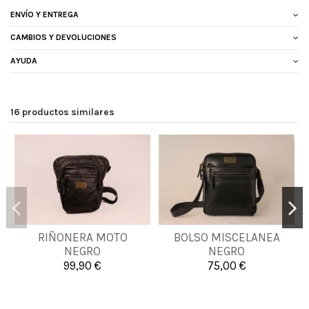
ENVÍO Y ENTREGA
CAMBIOS Y DEVOLUCIONES
AYUDA
16 productos similares
RIÑONERA MOTO
BOLSO MISCELANEA
UNICA
UNICA
NEGRO
NEGRO
99,90 €
75,00 €


Añadir al carrito
Añadir al carrito