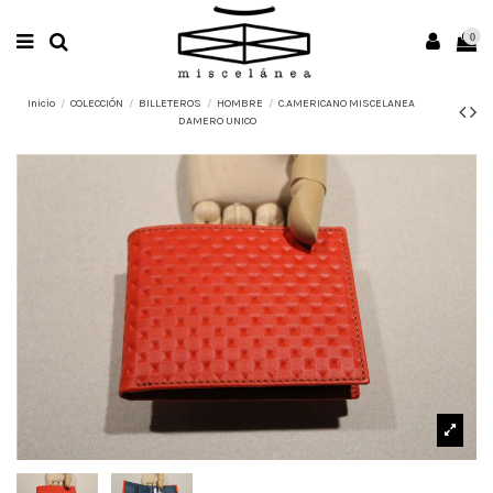
0
Inicio
COLECCIÓN
BILLETEROS
HOMBRE
C.AMERICANO MISCELANEA
DAMERO UNICO