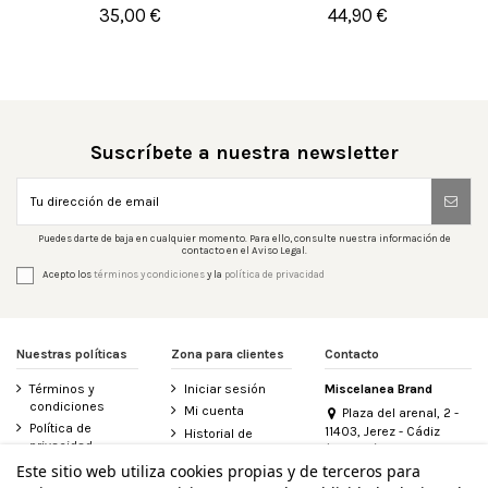
35,00 €
44,90 €


Añadir al carrito
Añadir al carrito
Suscríbete a nuestra newsletter
Puedes darte de baja en cualquier momento. Para ello, consulte nuestra información de
contacto en el Aviso Legal.
Acepto los
términos y condiciones
y la
política de privacidad
Nuestras políticas
Zona para clientes
Contacto
Términos y
Iniciar sesión
Miscelanea Brand
condiciones
Mi cuenta
Plaza del arenal, 2 -
Política de
11403, Jerez - Cádiz
Historial de
privacidad
(España)
pedidos
956 155 340
Este sitio web utiliza cookies propias y de terceros para
Aviso legal
Contacte con