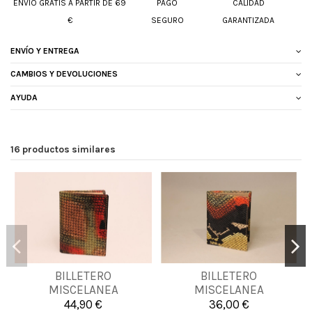
ENVIÓ GRATIS A PARTIR DE 69
PAGO
CALIDAD
€
SEGURO
GARANTIZADA
ENVÍO Y ENTREGA
CAMBIOS Y DEVOLUCIONES
AYUDA
16 productos similares
BILLETERO
BILLETERO
UNICA
UNICA
MISCELANEA
MISCELANEA
44,90 €
36,00 €


Añadir al carrito
Añadir al carrito