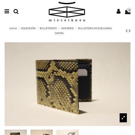
0
Inicio
COLECCIÓN
BILLETEROS
HOMBRE
BILLETERO MISCELANEA
CAMEL