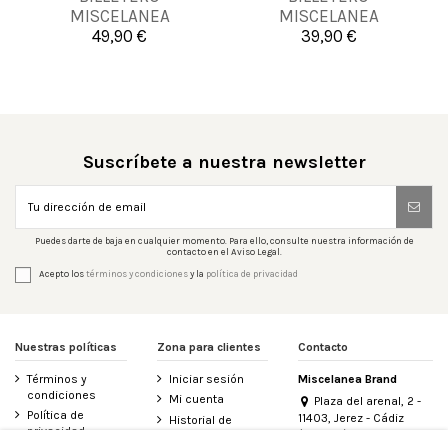
UNICA
UNICA
MISCELANEA
MISCELANEA
49,90 €
39,90 €


Añadir al carrito
Añadir al carrito
Suscríbete a nuestra newsletter
Puedes darte de baja en cualquier momento. Para ello, consulte nuestra información de
contacto en el Aviso Legal.
Acepto los
términos y condiciones
y la
política de privacidad
Nuestras políticas
Zona para clientes
Contacto
Términos y
Iniciar sesión
Miscelanea Brand
condiciones
Mi cuenta
Plaza del arenal, 2 -
Política de
11403, Jerez - Cádiz
Historial de
privacidad
(España)
pedidos