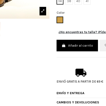
36
38
40
41
Color
CAMEL
¿No encuentras tu talla? ¡Píde
Añadir al carrito
ENVIÓ GRATIS A PARTIR DE 69 €
ENVÍO Y ENTREGA
CAMBIOS Y DEVOLUCIONES