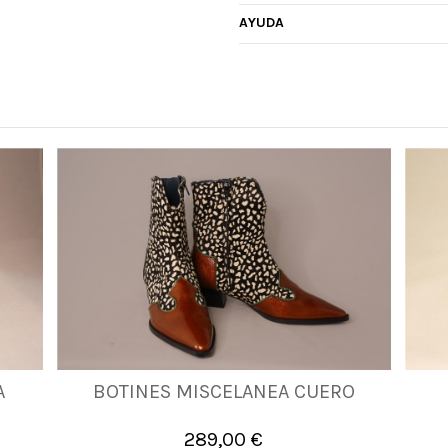
AYUDA
A
BOTINES MISCELANEA CUERO
36
38
40
41
42
289,00 €

Añadir al carrito