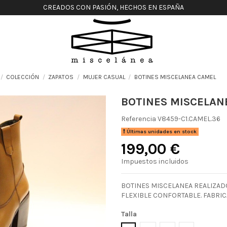
CREADOS CON PASIÓN, HECHOS EN ESPAÑA
COLECCIÓN
ZAPATOS
MUJER CASUAL
BOTINES MISCELANEA CAMEL
BOTINES MISCELAN
Referencia
V8459-C1.CAMEL.36
Últimas unidades en stock
199,00 €
Impuestos incluidos
BOTINES MISCELANEA REALIZADO
FLEXIBLE CONFORTABLE. FABRIC
Talla