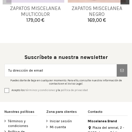
ZAPATOS MISCELANEA
ZAPATOS MISCELANEA
35
36
37
38
37
40
41
MULTICOLOR
NEGRO
179,00 €
169,00 €


Añadir al carrito
Añadir al carrito
Suscríbete a nuestra newsletter
Puedes darte de baja en cualquier momento. Para ello, consulte nuestra información de
contacto en el Aviso Legal.
Acepto los
términos y condiciones
y la
política de privacidad
Nuestras políticas
Zona para clientes
Contacto
Términos y
Iniciar sesión
Miscelanea Brand
condiciones
Mi cuenta
Plaza del arenal, 2 -
Política de