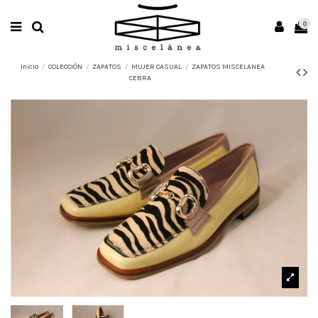
0
Inicio
COLECCIÓN
ZAPATOS
MUJER CASUAL
ZAPATOS MISCELANEA
CEBRA