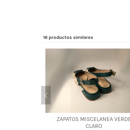
16 productos similares
ZAPATOS MISCELANEA VERD
35
37
39
40
CLARO