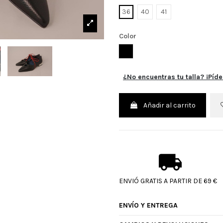
36
40
41
Color
NEGRO
¿No encuentras tu talla? ¡Píde
Añadir al carrito
ENVIÓ GRATIS A PARTIR DE 69 €
ENVÍO Y ENTREGA