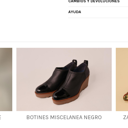
CAMBIOS Y DEVOLUCIONES
AYUDA
E
BOTINES MISCELANEA NEGRO
Z
35
37
39
40
41