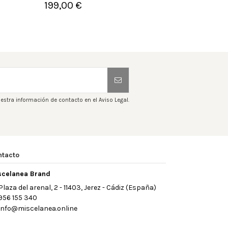
199,00 €
2


Añadir al carrito
A
estra información de contacto en el Aviso Legal.
ntacto
scelanea Brand
Plaza del arenal, 2 - 11403, Jerez - Cádiz (España)
956 155 340
info@miscelanea.online