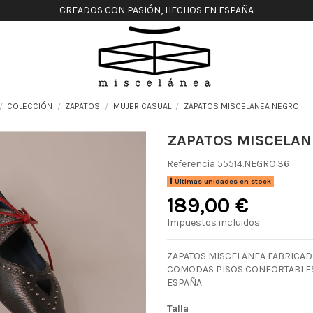
CREADOS CON PASIÓN, HECHOS EN ESPAÑA
COLECCIÓN
ZAPATOS
MUJER CASUAL
ZAPATOS MISCELANEA NEGRO
ZAPATOS MISCELAN
Referencia
55514.NEGRO.36
Últimas unidades en stock
189,00 €
Impuestos incluidos
ZAPATOS MISCELANEA FABRICADO
COMODAS PISOS CONFORTABLES 
ESPAÑA
Talla