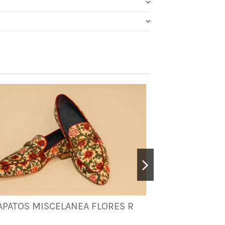
APATOS MISCELANEA FLORES R
BOTINES M
37
41
35