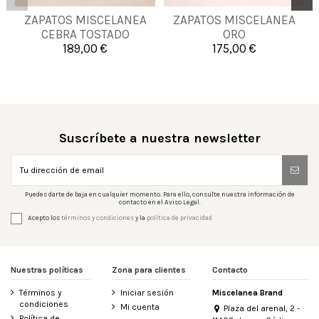
36
37
38
39
35
36
37
38
ZAPATOS MISCELANEA
ZAPATOS MISCELANEA
CEBRA TOSTADO
ORO
40
41
42
43
39
40
41
189,00 €
175,00 €


Añadir al carrito
Añadir al carrito
Suscríbete a nuestra newsletter
Puedes darte de baja en cualquier momento. Para ello, consulte nuestra información de
contacto en el Aviso Legal.
Acepto los
términos y condiciones
y la
política de privacidad
Nuestras políticas
Zona para clientes
Contacto
Términos y
Iniciar sesión
Miscelanea Brand
condiciones
Mi cuenta
Plaza del arenal, 2 -
Política de