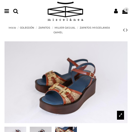
0
Inicio
COLECCIÓN
ZAPATOS
MUJER CASUAL
ZAPATOS MISCELANEA
CAMEL