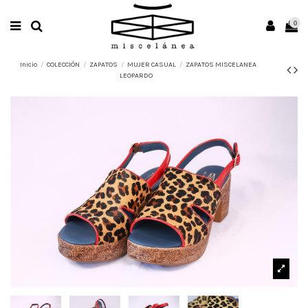
0
Inicio
COLECCIÓN
ZAPATOS
MUJER CASUAL
ZAPATOS MISCELANEA
LEOPARDO