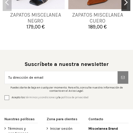
ZAPATOS MISCELANEA
ZAPATOS MISCELANEA
35
36
38
39
35
36
37
40
NEGRO
CUERO
179,00 €
189,00 €


Añadir al carrito
Añadir al carrito
Suscríbete a nuestra newsletter
Puedes darte de baja en cualquier momento. Para ello, consulte nuestra información de
contacto en el Aviso Legal.
Acepto los
términos y condiciones
y la
política de privacidad
Nuestras políticas
Zona para clientes
Contacto
Términos y
Iniciar sesión
Miscelanea Brand