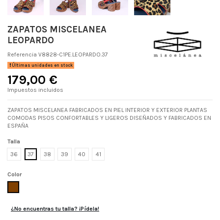
ZAPATOS MISCELANEA
LEOPARDO
Referencia
V8828-C1PE.LEOPARDO.37
Últimas unidades en stock
179,00 €
Impuestos incluidos
ZAPATOS MISCELANEA FABRICADOS EN PIEL INTERIOR Y EXTERIOR PLANTAS
COMODAS PISOS CONFORTABLES Y LIGEROS DISEÑADOS Y FABRICADOS EN
ESPAÑA
Talla
36
37
38
39
40
41
Color
LEOPARDO
¿No encuentras tu talla? ¡Pídela!