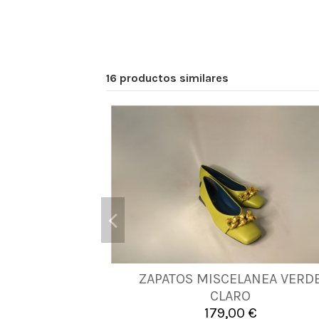
16 productos similares
ZAPATOS MISCELANEA VERD
38
40
41
CLARO
179,00 €

Añadir al carrito