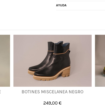
AYUDA
E
BOTINES MISCELANEA NEGRO
37
38
249,00 €

Añadir al carrito