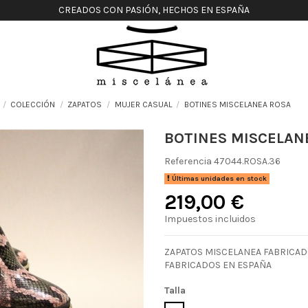
CREADOS CON PASIÓN, HECHOS EN ESPAÑA
COLECCIÓN
ZAPATOS
MUJER CASUAL
BOTINES MISCELANEA ROSA
BOTINES MISCELAN
Referencia
47044.ROSA.36
Últimas unidades en stock
219,00 €
Impuestos incluidos
ZAPATOS MISCELANEA FABRICAD
FABRICADOS EN ESPAÑA
Talla