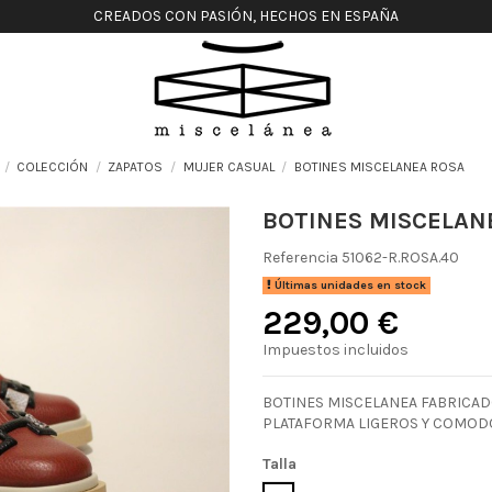
CREADOS CON PASIÓN, HECHOS EN ESPAÑA
COLECCIÓN
ZAPATOS
MUJER CASUAL
BOTINES MISCELANEA ROSA
BOTINES MISCELAN
Referencia
51062-R.ROSA.40
Últimas unidades en stock
229,00 €
Impuestos incluidos
BOTINES MISCELANEA FABRICADO
PLATAFORMA LIGEROS Y COMODO
Talla