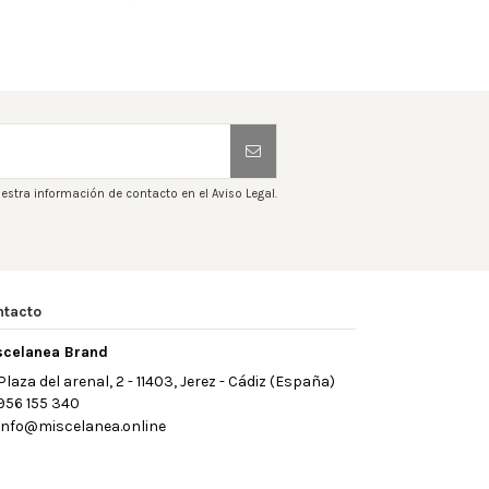
estra información de contacto en el Aviso Legal.
ntacto
scelanea Brand
Plaza del arenal, 2 - 11403, Jerez - Cádiz (España)
956 155 340
info@miscelanea.online