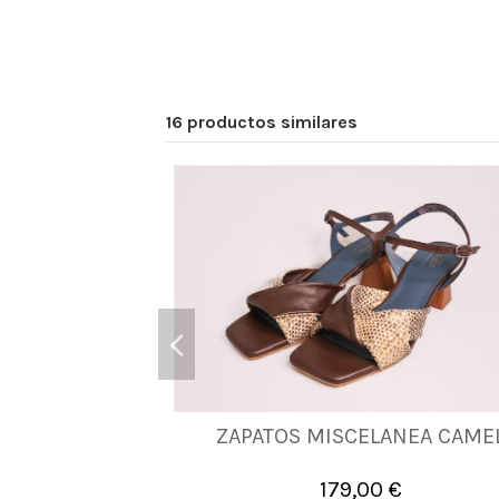
16 productos similares
ZAPATOS MISCELANEA CAME
37
38
40
41
42
179,00 €

Añadir al carrito