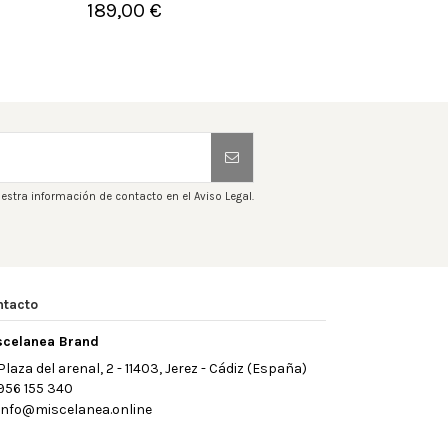
189,00 €
1


Añadir al carrito
A
estra información de contacto en el Aviso Legal.
ntacto
scelanea Brand
Plaza del arenal, 2 - 11403, Jerez - Cádiz (España)
956 155 340
info@miscelanea.online