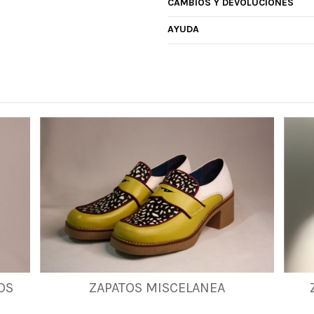
CAMBIOS Y DEVOLUCIONES
AYUDA
OS
ZAPATOS MISCELANEA
35
36
37
38
39
41