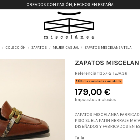
CREADOS CON PASIÓN, HECHOS EN ESPAÑA
COLECCIÓN
ZAPATOS
MUJER CASUAL
ZAPATOS MISCELANEA TEJA
ZAPATOS MISCELAN
Referencia
11357-2.TEJA.36
Últimas unidades en stock
179,00 €
Impuestos incluidos
ZAPATOS MISCELANEA FABRICADO
PISO SUELA PATIN HERRAJE ME
DISEÑADOS Y FABRICADOS EN E
Talla