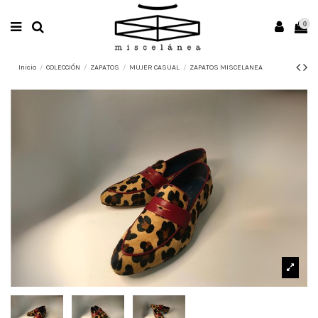
0
Inicio
COLECCIÓN
ZAPATOS
MUJER CASUAL
ZAPATOS MISCELANEA