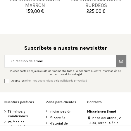
38
39
40
41
MARRON
BURDEOS
40
42
159,00 €
225,00 €

Añadir al carrito

Añadir al carrito
Suscríbete a nuestra newsletter
Puedes darte de baja en cualquier momento. Para ello, consulte nuestra información de
contacto en el Aviso Legal.
Acepto los
términos y condiciones
y la
política de privacidad
Nuestras políticas
Zona para clientes
Contacto
Términos y
Iniciar sesión
Miscelanea Brand
condiciones
Mi cuenta
Plaza del arenal, 2 -
Política de
11403, Jerez - Cádiz
Historial de
privacidad
(España)
pedidos