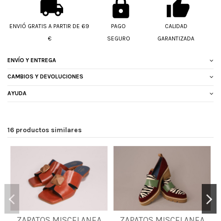
ENVIÓ GRATIS A PARTIR DE 69
PAGO
CALIDAD
€
SEGURO
GARANTIZADA
ENVÍO Y ENTREGA
CAMBIOS Y DEVOLUCIONES
AYUDA
16 productos similares
35
36
37
38
ZAPATOS MISCELANEA
ZAPATOS MISCELANEA