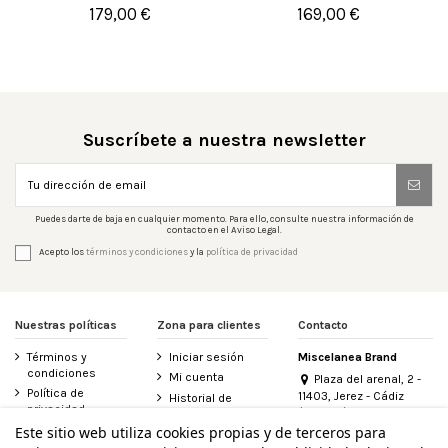
179,00 €
169,00 €

Añadir al carrito

Añadir al carrito
Suscríbete a nuestra newsletter
Puedes darte de baja en cualquier momento. Para ello, consulte nuestra información de
contacto en el Aviso Legal.
Acepto los
términos y condiciones
y la
política de privacidad
Nuestras políticas
Zona para clientes
Contacto
Términos y
Iniciar sesión
Miscelanea Brand
condiciones
Mi cuenta
Plaza del arenal, 2 -
Política de
11403, Jerez - Cádiz
Historial de
privacidad
(España)
pedidos
956 155 340
Este sitio web utiliza cookies propias y de terceros para
Aviso legal
Contacte con