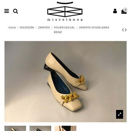
0
Inicio
COLECCIÓN
ZAPATOS
MUJER CASUAL
ZAPATOS MISCELANEA
BEIGE