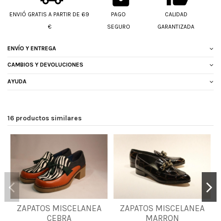
ENVIÓ GRATIS A PARTIR DE 69
PAGO
CALIDAD
€
SEGURO
GARANTIZADA
ENVÍO Y ENTREGA
CAMBIOS Y DEVOLUCIONES
AYUDA
16 productos similares
35
36
37
39
ZAPATOS MISCELANEA
ZAPATOS MISCELANEA
37
CEBRA
MARRON
41