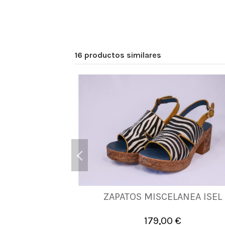
16 productos similares
ZAPATOS MISCELANEA ISEL
36
37
41
179,00 €

Añadir al carrito