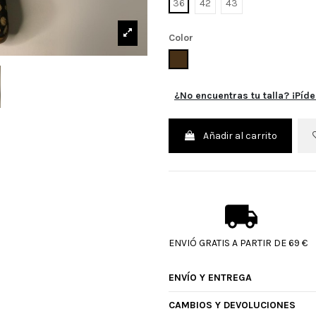
36
42
43
Color
MOLE
¿No encuentras tu talla? ¡Píde
Añadir al carrito
ENVIÓ GRATIS A PARTIR DE 69 €
ENVÍO Y ENTREGA
CAMBIOS Y DEVOLUCIONES