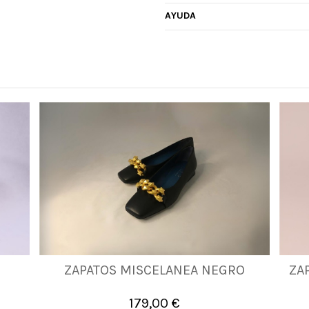
AYUDA
ZAPATOS MISCELANEA NEGRO
ZA
37
38
40
41
179,00 €

Añadir al carrito