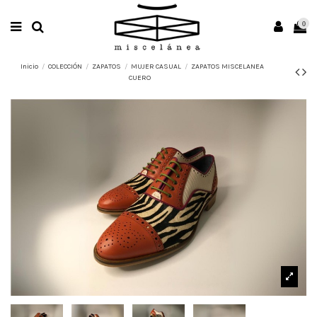
0
Inicio
COLECCIÓN
ZAPATOS
MUJER CASUAL
ZAPATOS MISCELANEA
CUERO