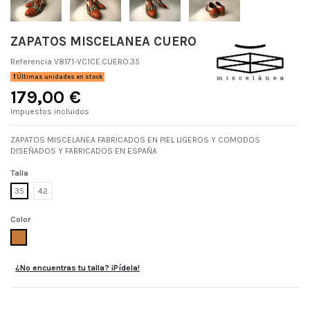
ZAPATOS MISCELANEA CUERO
Referencia
V8171-VC1CE.CUERO.35
Últimas unidades en stock
179,00 €
Impuestos incluidos
ZAPATOS MISCELANEA FABRICADOS EN PIEL LIGEROS Y COMODOS
DISEÑADOS Y FABRICADOS EN ESPAÑA
Talla
35
42
Color
CUERO
¿No encuentras tu talla? ¡Pídela!