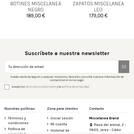
35
36
39
40
BOTINES MISCELANEA
ZAPATOS MISCELANEA
37
39
41
42
NEGRO
LEO
41
189,00 €
179,00 €

Añadir al carrito

Añadir al carrito
Suscríbete a nuestra newsletter
Puedes darte de baja en cualquier momento. Para ello, consulte nuestra información de
contacto en el Aviso Legal.
Acepto los
términos y condiciones
y la
política de privacidad
Nuestras políticas
Zona para clientes
Contacto
Términos y
Iniciar sesión
Miscelanea Brand
condiciones
Mi cuenta
Plaza del arenal, 2 -
Política de
11403, Jerez - Cádiz
Historial de
privacidad