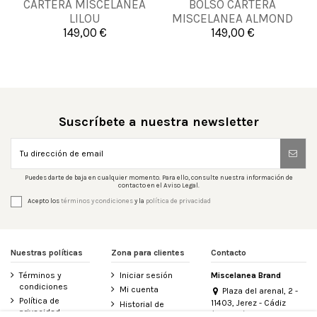
CARTERA MISCELANEA
BOLSO CARTERA
UNICA
UNICA
LILOU
MISCELANEA ALMOND
149,00 €
149,00 €


Añadir al carrito
Añadir al carrito
Suscríbete a nuestra newsletter
Puedes darte de baja en cualquier momento. Para ello, consulte nuestra información de
contacto en el Aviso Legal.
Acepto los
términos y condiciones
y la
política de privacidad
Nuestras políticas
Zona para clientes
Contacto
Términos y
Iniciar sesión
Miscelanea Brand
condiciones
Mi cuenta
Plaza del arenal, 2 -
Política de
11403, Jerez - Cádiz
Historial de
privacidad
(España)
pedidos