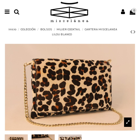
0
Inicio
COLECCIÓN
BOLSOS
MUJER COCKTAIL
CARTERA MISCELANEA
LILOU BLANCO