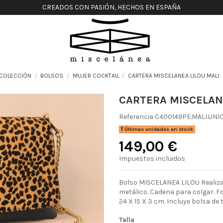
CREADOS CON PASIÓN, HECHOS EN ESPAÑA
COLECCIÓN
BOLSOS
MUJER COCKTAIL
CARTERA MISCELANEA LILOU MALI
CARTERA MISCELAN
Referencia
C400149PE.MALI.UNI
Últimas unidades en stock
149,00 €
Impuestos incluidos
Bolso MISCELANEA LILOU Realizad
metálico. Cadena para colgar. Fo
24 X 15 X 3 cm. Incluye bolsa de
Talla