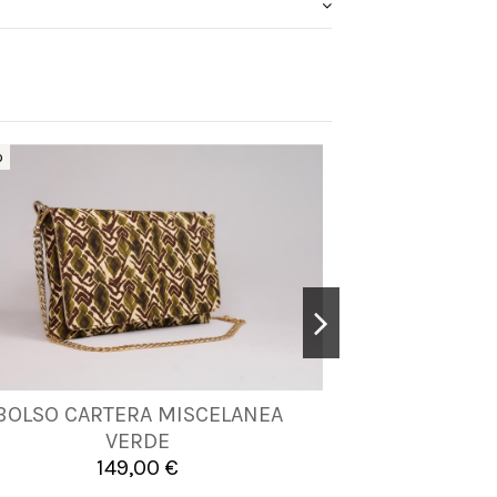
o
BOLSO CARTERA MISCELANEA
BOLSO CAR
UNICA
VERDE
M
149,00 €
1


Añadir al carrito
A