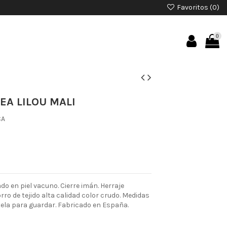
Favoritos (
0
)
0
EA LILOU MALI
CA
o en piel vacuno. Cierre imán. Herraje
rro de tejido alta calidad color crudo. Medidas
 tela para guardar. Fabricado en España.