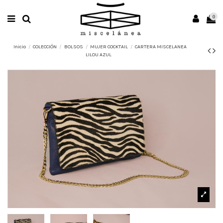
0
Inicio
COLECCIÓN
BOLSOS
MUJER COCKTAIL
CARTERA MISCELANEA
LILOU AZUL