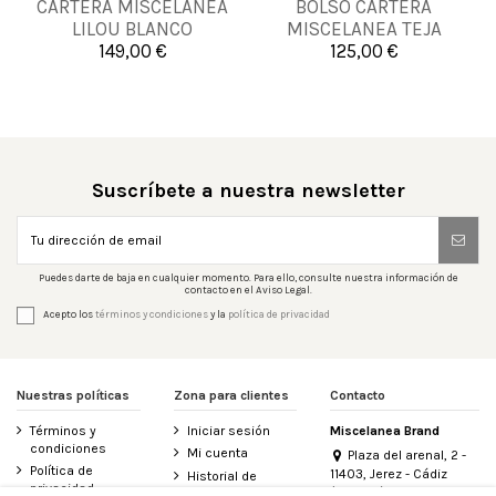
CARTERA MISCELANEA
BOLSO CARTERA
UNICA
UNICA
LILOU BLANCO
MISCELANEA TEJA
149,00 €
125,00 €


Añadir al carrito
Añadir al carrito
Suscríbete a nuestra newsletter
Puedes darte de baja en cualquier momento. Para ello, consulte nuestra información de
contacto en el Aviso Legal.
Acepto los
términos y condiciones
y la
política de privacidad
Nuestras políticas
Zona para clientes
Contacto
Términos y
Iniciar sesión
Miscelanea Brand
condiciones
Mi cuenta
Plaza del arenal, 2 -
Política de
11403, Jerez - Cádiz
Historial de
privacidad
(España)
pedidos