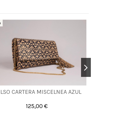
o
LSO CARTERA MISCELNEA AZUL
BOLSO MI
UNICA
125,00 €
1


Añadir al carrito
A