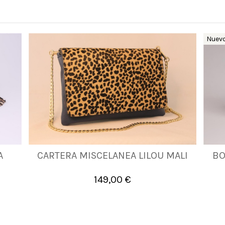
Nuev
A
CARTERA MISCELANEA LILOU MALI
BO
UNICA
149,00 €

Añadir al carrito