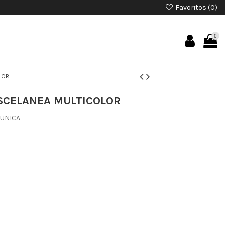
Favoritos (
0
)
0
LOR
SCELANEA MULTICOLOR
.UNICA