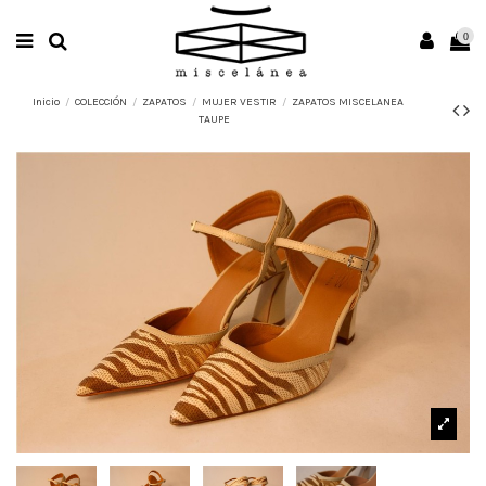
0
Inicio
COLECCIÓN
ZAPATOS
MUJER VESTIR
ZAPATOS MISCELANEA
TAUPE