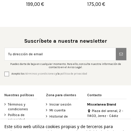
199,00 €
175,00 €


Añadir al carrito
Añadir al carrito
Suscríbete a nuestra newsletter
Puedes darte de baja en cualquier momento. Para ello, consulte nuestra información de
contacto en el Aviso Legal.
Acepto los
términos y condiciones
y la
política de privacidad
Nuestras políticas
Zona para clientes
Contacto
Términos y
Iniciar sesión
Miscelanea Brand
condiciones
Mi cuenta
Plaza del arenal, 2 -
Política de
11403, Jerez - Cádiz
Historial de
privacidad
(España)
pedidos
956 155 340
Este sitio web utiliza cookies propias y de terceros para
Aviso legal
Contacte con