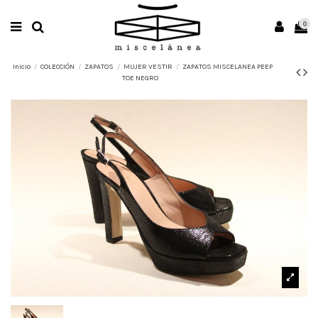
0
Inicio
COLECCIÓN
ZAPATOS
MUJER VESTIR
ZAPATOS MISCELANEA PEEP
TOE NEGRO