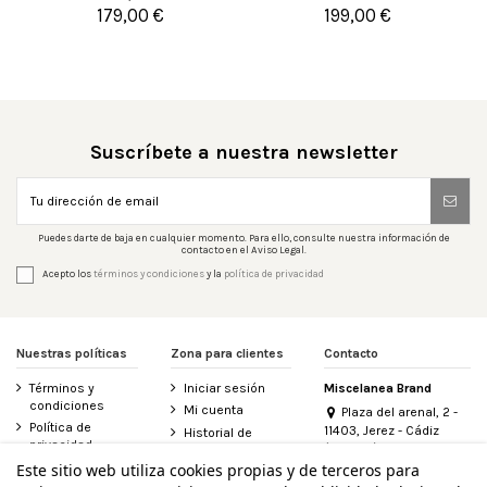
179,00 €
199,00 €


Añadir al carrito
Añadir al carrito
Suscríbete a nuestra newsletter
Puedes darte de baja en cualquier momento. Para ello, consulte nuestra información de
contacto en el Aviso Legal.
Acepto los
términos y condiciones
y la
política de privacidad
Nuestras políticas
Zona para clientes
Contacto
Términos y
Iniciar sesión
Miscelanea Brand
condiciones
Mi cuenta
Plaza del arenal, 2 -
Política de
11403, Jerez - Cádiz
Historial de
privacidad
(España)
pedidos
956 155 340
Este sitio web utiliza cookies propias y de terceros para
Aviso legal
Contacte con