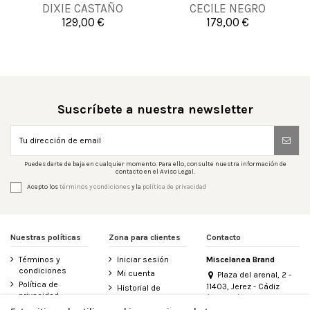
DIXIE CASTAÑO
CECILE NEGRO
129,00 €
179,00 €


Añadir al carrito
Añadir al carrito
Suscríbete a nuestra newsletter
Puedes darte de baja en cualquier momento. Para ello, consulte nuestra información de
contacto en el Aviso Legal.
Acepto los
términos y condiciones
y la
política de privacidad
Nuestras políticas
Zona para clientes
Contacto
Términos y
Iniciar sesión
Miscelanea Brand
condiciones
Mi cuenta
Plaza del arenal, 2 -
Política de
11403, Jerez - Cádiz
Historial de
privacidad
(España)
pedidos
956 155 340