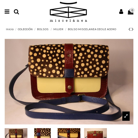
0
Inicio
COLECCIÓN
BOLSOS
MUJER
BOLSO MISCELANEA CECILE ACERO