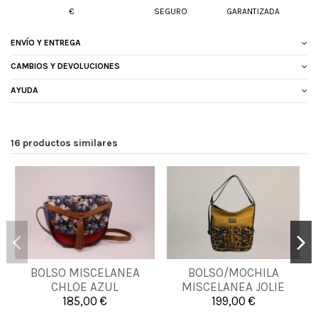
€
SEGURO
GARANTIZADA
ENVÍO Y ENTREGA
CAMBIOS Y DEVOLUCIONES
AYUDA
16 productos similares
BOLSO MISCELANEA
BOLSO/MOCHILA
UNICA
UNICA
CHLOE AZUL
MISCELANEA JOLIE
185,00 €
199,00 €


Añadir al carrito
Añadir al carrito