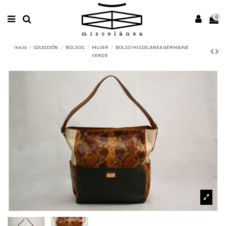
0
Inicio
COLECCIÓN
BOLSOS
MUJER
BOLSO MISCELANEA GERMAINE
VERDE