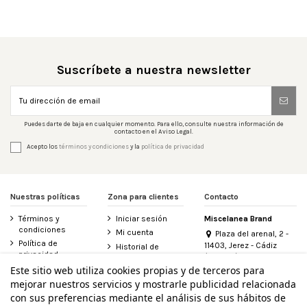
Suscríbete a nuestra newsletter
Puedes darte de baja en cualquier momento. Para ello, consulte nuestra información de
contacto en el Aviso Legal.
Acepto los
términos y condiciones
y la
política de privacidad
Nuestras políticas
Zona para clientes
Contacto
Términos y
Iniciar sesión
Miscelanea Brand
condiciones
Mi cuenta
Plaza del arenal, 2 -
Política de
11403, Jerez - Cádiz
Historial de
privacidad
(España)
pedidos
956 155 340
Este sitio web utiliza cookies propias y de terceros para
Aviso legal
Contacte con
mejorar nuestros servicios y mostrarle publicidad relacionada
Política de
nosotros
info@miscelanea.online
cookies
con sus preferencias mediante el análisis de sus hábitos de
Derecho de