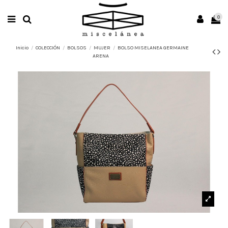
0
Inicio
COLECCIÓN
BOLSOS
MUJER
BOLSO MISELANEA GERMAINE
ARENA