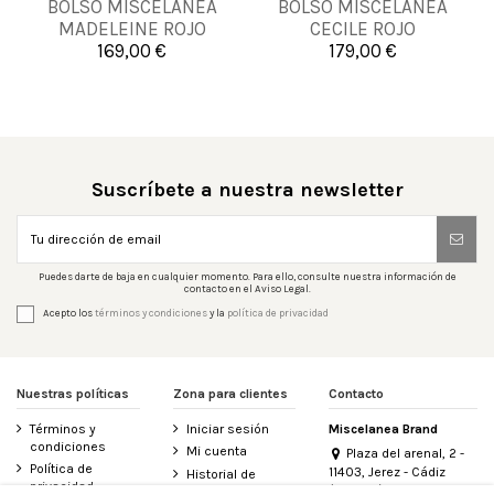
BOLSO MISCELANEA
BOLSO MISCELANEA
UNICA
UNICA
MADELEINE ROJO
CECILE ROJO
NARANJA
169,00 €
179,00 €


Añadir al carrito
Añadir al carrito
Suscríbete a nuestra newsletter
Puedes darte de baja en cualquier momento. Para ello, consulte nuestra información de
contacto en el Aviso Legal.
Acepto los
términos y condiciones
y la
política de privacidad
Nuestras políticas
Zona para clientes
Contacto
Términos y
Iniciar sesión
Miscelanea Brand
condiciones
Mi cuenta
Plaza del arenal, 2 -
Política de
11403, Jerez - Cádiz
Historial de
privacidad
(España)
pedidos