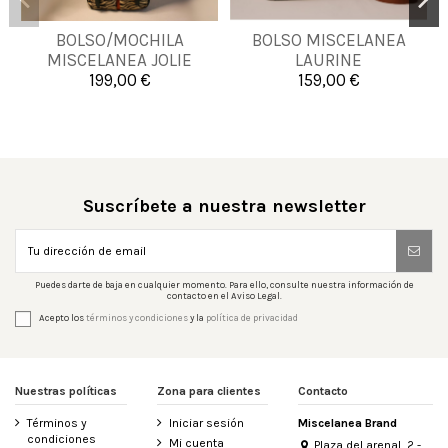
BOLSO/MOCHILA
BOLSO MISCELANEA
UNICA
UNICA
MISCELANEA JOLIE
LAURINE
CEBRA MATTONE
199,00 €
159,00 €


Añadir al carrito
Añadir al carrito
Suscríbete a nuestra newsletter
Puedes darte de baja en cualquier momento. Para ello, consulte nuestra información de
contacto en el Aviso Legal.
Acepto los
términos y condiciones
y la
política de privacidad
Nuestras políticas
Zona para clientes
Contacto
Términos y
Iniciar sesión
Miscelanea Brand
condiciones
Mi cuenta
Plaza del arenal, 2 -