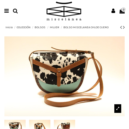
0
Inicio
COLECCIÓN
BOLSOS
MUJER
BOLSO MISCELANEA CHLOE CUERO