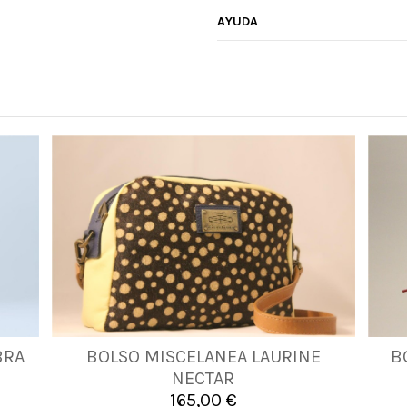
AYUDA
BRA
BOLSO MISCELANEA LAURINE
B
UNICA
NECTAR
165,00 €

Añadir al carrito