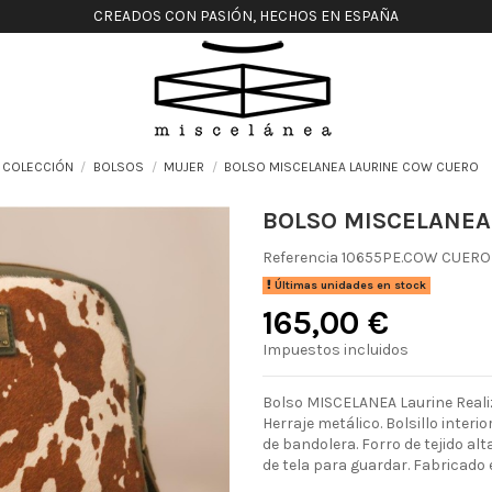
CREADOS CON PASIÓN, HECHOS EN ESPAÑA
COLECCIÓN
BOLSOS
MUJER
BOLSO MISCELANEA LAURINE COW CUERO
BOLSO MISCELANEA
Referencia
10655PE.COW CUERO
Últimas unidades en stock
165,00 €
Impuestos incluidos
Bolso MISCELANEA Laurine Realiz
Herraje metálico. Bolsillo interi
de bandolera. Forro de tejido alt
de tela para guardar. Fabricado