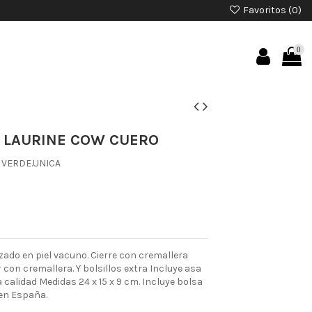
Favoritos (
0
)
0
 LAURINE COW CUERO
 VERDE.UNICA
ado en piel vacuno. Cierre con cremallera
or con cremallera. Y bolsillos extra Incluye asa
a calidad Medidas 24 x 15 x 9 cm. Incluye bolsa
 en España.