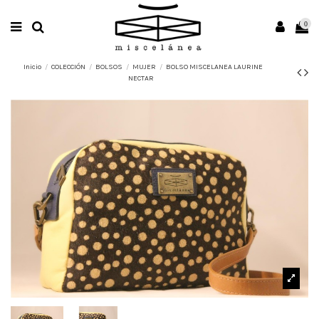
0
Inicio
COLECCIÓN
BOLSOS
MUJER
BOLSO MISCELANEA LAURINE
NECTAR