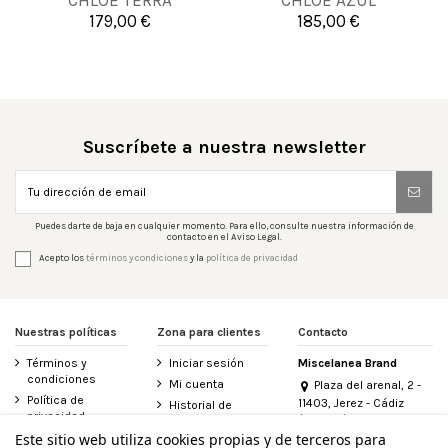
CHLOE TERRA
CHLOE AZUL
179,00 €
185,00 €


Añadir al carrito
Añadir al carrito
Suscríbete a nuestra newsletter
Puedes darte de baja en cualquier momento. Para ello, consulte nuestra información de
contacto en el Aviso Legal.
Acepto los
términos y condiciones
y la
política de privacidad
Nuestras políticas
Zona para clientes
Contacto
Términos y
Iniciar sesión
Miscelanea Brand
condiciones
Mi cuenta
Plaza del arenal, 2 -
Política de
11403, Jerez - Cádiz
Historial de
privacidad
(España)
pedidos
956 155 340
Este sitio web utiliza cookies propias y de terceros para
Aviso legal
Contacte con