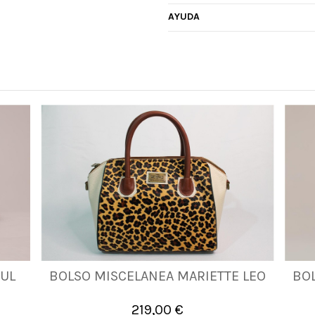
AYUDA
ZUL
BOLSO MISCELANEA MARIETTE LEO
BO
UNICA
219,00 €

Añadir al carrito