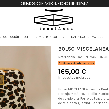
CREADOS CON PASIÓN, HECHOS EN ESPAÑA
COLECCIÓN
BOLSOS
MUJER
BOLSO MISCELANEA LAURINE MARRON
BOLSO MISCELANEA
Referencia
10655PE.MARRON.UN
Últimas unidades en stock
165,00 €
Impuestos incluidos
Bolso MISCELANEA Laurine Realiz
Herraje metálico. Bolsillo interi
de bandolera. Forro de tejido alt
de tela para guardar. Fabricado