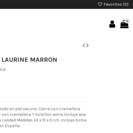
Favoritos (
0
)
0
 LAURINE MARRON
ICA
ado en piel vacuno. Cierre con cremallera
or con cremallera. Y bolsillos extra Incluye asa
a calidad Medidas 24 x 15 x 9 cm. Incluye bolsa
 en España.