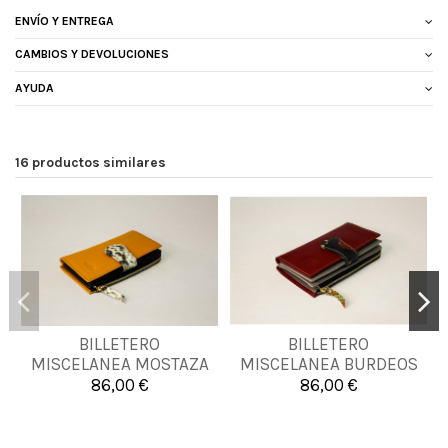
ENVÍO Y ENTREGA
CAMBIOS Y DEVOLUCIONES
AYUDA
16 productos similares
BILLETERO
BILLETERO
UNICA
UNICA
MISCELANEA MOSTAZA
MISCELANEA BURDEOS
86,00 €
86,00 €


Añadir al carrito
Añadir al carrito