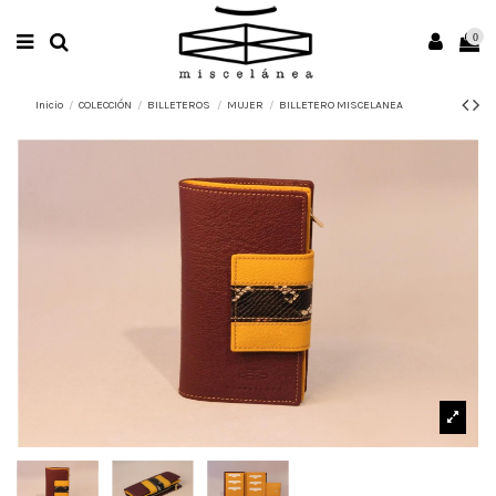
0
Inicio
COLECCIÓN
BILLETEROS
MUJER
BILLETERO MISCELANEA