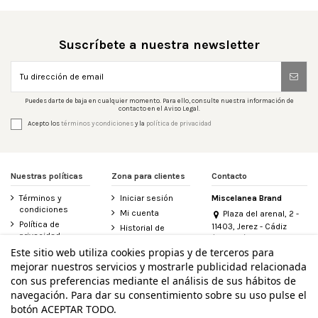
Suscríbete a nuestra newsletter
Puedes darte de baja en cualquier momento. Para ello, consulte nuestra información de
contacto en el Aviso Legal.
Acepto los
términos y condiciones
y la
política de privacidad
Nuestras políticas
Zona para clientes
Contacto
Términos y
Iniciar sesión
Miscelanea Brand
condiciones
Mi cuenta
Plaza del arenal, 2 -
Política de
11403, Jerez - Cádiz
Historial de
privacidad
(España)
pedidos
956 155 340
Este sitio web utiliza cookies propias y de terceros para
Aviso legal
Contacte con
mejorar nuestros servicios y mostrarle publicidad relacionada
Política de
nosotros
info@miscelanea.online
cookies
con sus preferencias mediante el análisis de sus hábitos de
Derecho de
Accesibilidad
desistimiento
navegación. Para dar su consentimiento sobre su uso pulse el
botón ACEPTAR TODO.