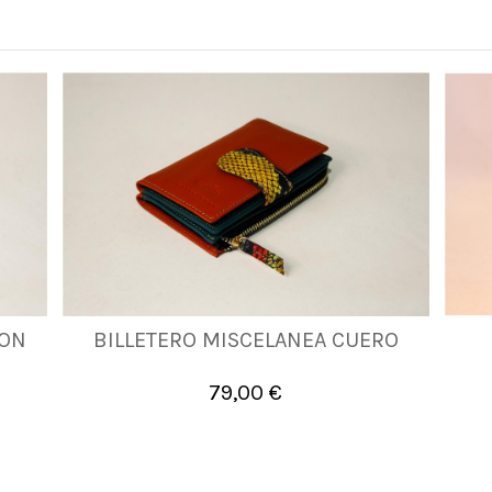
RON
BILLETERO MISCELANEA CUERO
UNICA
79,00 €

Añadir al carrito