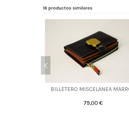
16 productos similares
BILLETERO MISCELANEA MAR
UNICA
79,00 €

Añadir al carrito