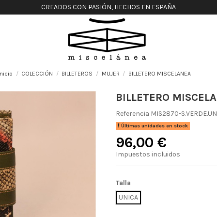
CREADOS CON PASIÓN, HECHOS EN ESPAÑA
Inicio
COLECCIÓN
BILLETEROS
MUJER
BILLETERO MISCELANEA
BILLETERO MISCEL
Referencia
MIS2870-S.VERDE.UN
Últimas unidades en stock
96,00 €
Impuestos incluidos
Talla
UNICA