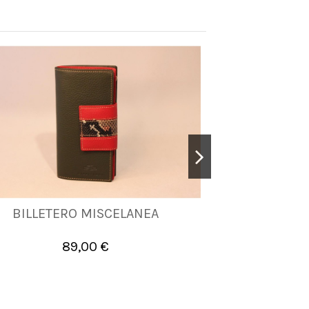
BILLETERO MISCELANEA
BILLETERO M
UNICA
89,00 €


Añadir al carrito
A