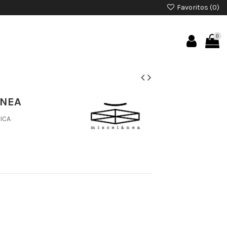
Favoritos (
0
)
0
ANEA
ICA