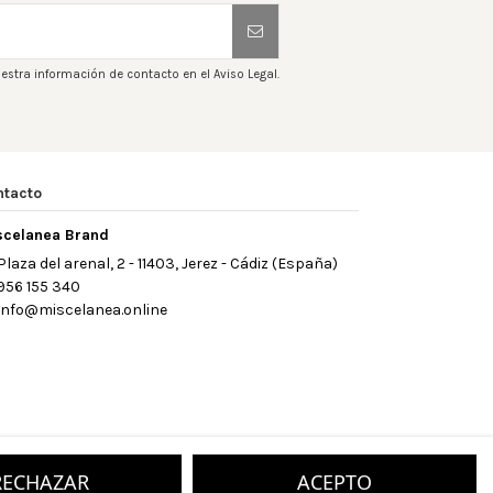
estra información de contacto en el Aviso Legal.
ntacto
scelanea Brand
Plaza del arenal, 2 - 11403, Jerez - Cádiz (España)
956 155 340
info@miscelanea.online
RECHAZAR
ACEPTO