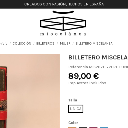
CREADOS CON PASIÓN, HECHOS EN ESPAÑA
Inicio
COLECCIÓN
BILLETEROS
MUJER
BILLETERO MISCELANEA
BILLETERO MISCEL
Referencia
MIS2871-G.VERDE.UN
89,00 €
Impuestos incluidos
Talla
UNICA
Color