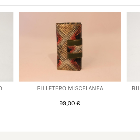
O
BILLETERO MISCELANEA
BI
UNICA
99,00 €

Añadir al carrito