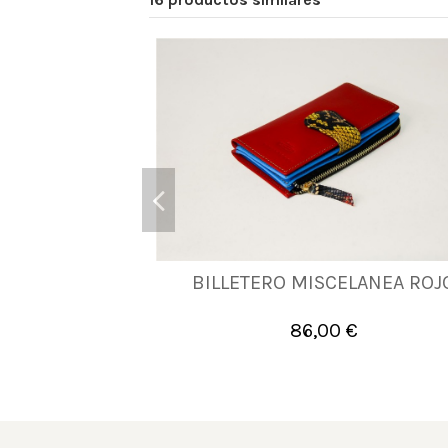
BILLETERO MISCELANEA ROJ
UNICA
86,00 €

Añadir al carrito