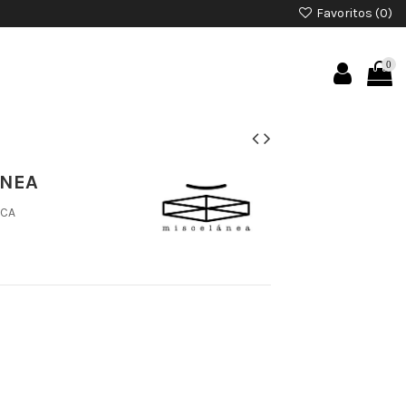
Favoritos (
0
)
0
ANEA
ICA