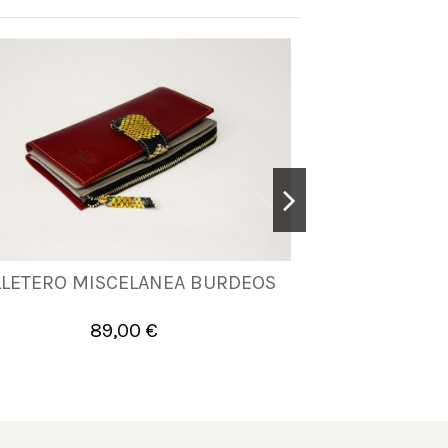
LLETERO MISCELANEA BURDEOS
BILLETERO 
UNICA
89,00 €


Añadir al carrito
A