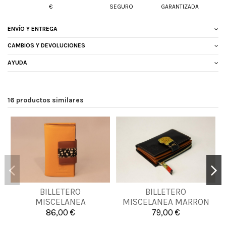
€
SEGURO
GARANTIZADA
ENVÍO Y ENTREGA
CAMBIOS Y DEVOLUCIONES
AYUDA
16 productos similares
BILLETERO
BILLETERO
UNICA
UNICA
MISCELANEA
MISCELANEA MARRON
86,00 €
79,00 €


Añadir al carrito
Añadir al carrito