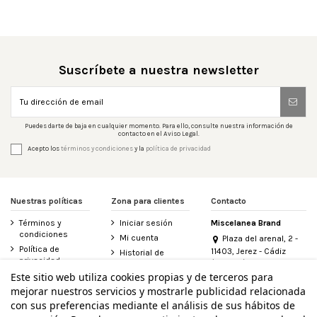
Suscríbete a nuestra newsletter
Puedes darte de baja en cualquier momento. Para ello, consulte nuestra información de
contacto en el Aviso Legal.
Acepto los
términos y condiciones
y la
política de privacidad
Nuestras políticas
Zona para clientes
Contacto
Términos y
Iniciar sesión
Miscelanea Brand
condiciones
Mi cuenta
Plaza del arenal, 2 -
Política de
11403, Jerez - Cádiz
Historial de
privacidad
(España)
pedidos
956 155 340
Este sitio web utiliza cookies propias y de terceros para
Aviso legal
Contacte con
mejorar nuestros servicios y mostrarle publicidad relacionada
Política de
nosotros
info@miscelanea.online
cookies
con sus preferencias mediante el análisis de sus hábitos de
Derecho de
Accesibilidad
desistimiento