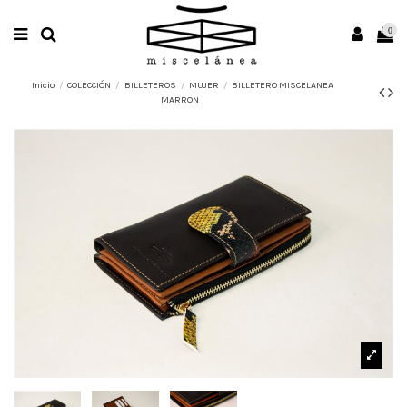
0
Inicio
COLECCIÓN
BILLETEROS
MUJER
BILLETERO MISCELANEA
MARRON