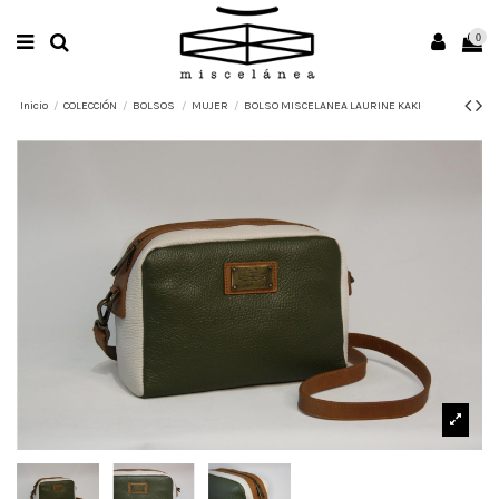
0
Inicio
COLECCIÓN
BOLSOS
MUJER
BOLSO MISCELANEA LAURINE KAKI