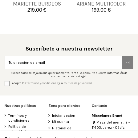
MARIETTE BURDEOS
ARIANE MULTICOLOR
219,00 €
199,00 €


Añadir al carrito
Añadir al carrito
Suscríbete a nuestra newsletter
Puedes darte de baja en cualquier momento. Para ello, consulte nuestra información de
contacto en el Aviso Legal.
Acepto los
términos y condiciones
y la
política de privacidad
Nuestras políticas
Zona para clientes
Contacto
Términos y
Iniciar sesión
Miscelanea Brand
condiciones
Mi cuenta
Plaza del arenal, 2 -
Política de
11403, Jerez - Cádiz
Historial de
privacidad
(España)
pedidos
956 155 340