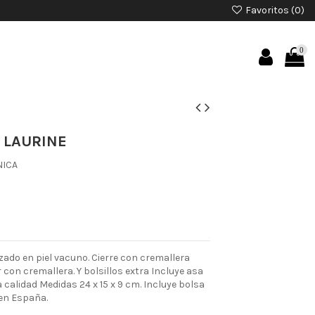
Favoritos (
0
)
0
 LAURINE
NICA
ado en piel vacuno. Cierre con cremallera
or con cremallera. Y bolsillos extra Incluye asa
a calidad Medidas 24 x 15 x 9 cm. Incluye bolsa
 en España.