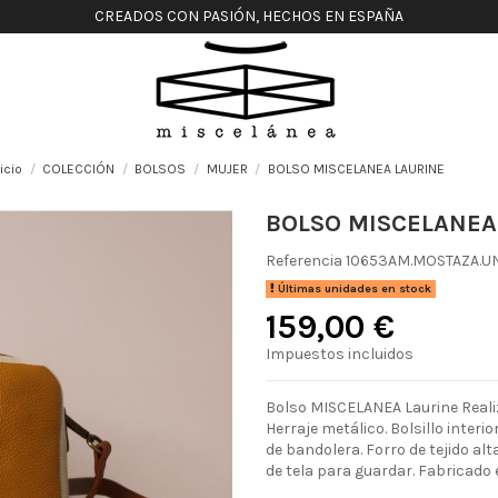
CREADOS CON PASIÓN, HECHOS EN ESPAÑA
nicio
COLECCIÓN
BOLSOS
MUJER
BOLSO MISCELANEA LAURINE
BOLSO MISCELANEA
Referencia
10653AM.MOSTAZA.U
Últimas unidades en stock
159,00 €
Impuestos incluidos
Bolso MISCELANEA Laurine Realiz
Herraje metálico. Bolsillo interi
de bandolera. Forro de tejido alt
de tela para guardar. Fabricado