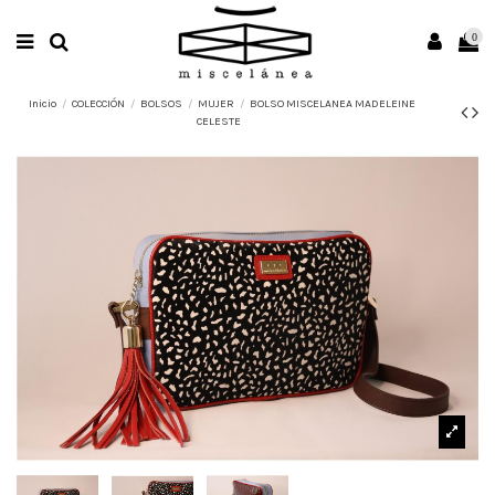
0
Inicio
COLECCIÓN
BOLSOS
MUJER
BOLSO MISCELANEA MADELEINE
CELESTE