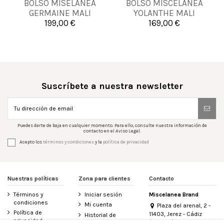
BOLSO MISELANEA
BOLSO MISCELANEA
UNICA
UNICA
GERMAINE MALI
YOLANTHE MALI
199,00 €
169,00 €


Añadir al carrito
Añadir al carrito
Suscríbete a nuestra newsletter
Puedes darte de baja en cualquier momento. Para ello, consulte nuestra información de
contacto en el Aviso Legal.
Acepto los
términos y condiciones
y la
política de privacidad
Nuestras políticas
Zona para clientes
Contacto
Términos y
Iniciar sesión
Miscelanea Brand
condiciones
Mi cuenta
Plaza del arenal, 2 -
Política de
11403, Jerez - Cádiz
Historial de
privacidad
(España)
pedidos