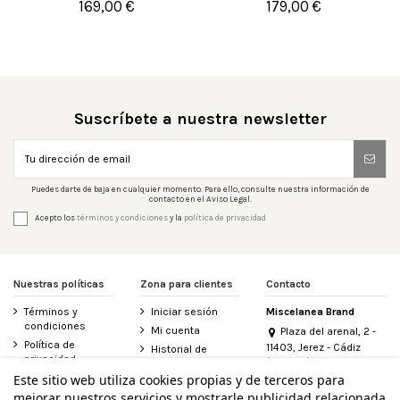
169,00 €
179,00 €


Añadir al carrito
Añadir al carrito
Suscríbete a nuestra newsletter
Puedes darte de baja en cualquier momento. Para ello, consulte nuestra información de
contacto en el Aviso Legal.
Acepto los
términos y condiciones
y la
política de privacidad
Nuestras políticas
Zona para clientes
Contacto
Términos y
Iniciar sesión
Miscelanea Brand
condiciones
Mi cuenta
Plaza del arenal, 2 -
Política de
11403, Jerez - Cádiz
Historial de
privacidad
(España)
pedidos
956 155 340
Este sitio web utiliza cookies propias y de terceros para
Aviso legal
Contacte con
mejorar nuestros servicios y mostrarle publicidad relacionada
Política de
nosotros