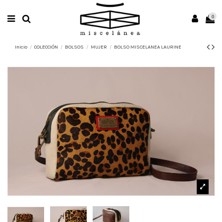
0
Inicio
COLECCIÓN
BOLSOS
MUJER
BOLSO MISCELANEA LAURINE