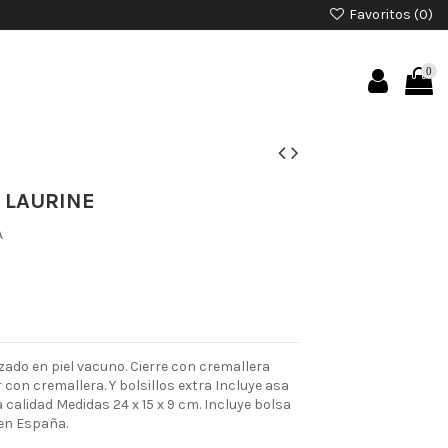
Favoritos (
0
)
0
 LAURINE
A
ado en piel vacuno. Cierre con cremallera
or con cremallera. Y bolsillos extra Incluye asa
a calidad Medidas 24 x 15 x 9 cm. Incluye bolsa
 en España.