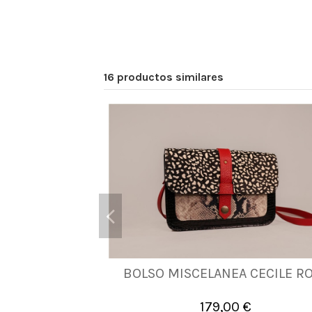
16 productos similares
BOLSO MISCELANEA CECILE R
UNICA
179,00 €

Añadir al carrito