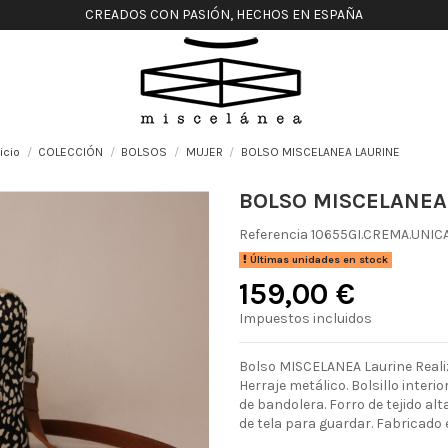
CREADOS CON PASIÓN, HECHOS EN ESPAÑA
nicio
COLECCIÓN
BOLSOS
MUJER
BOLSO MISCELANEA LAURINE
BOLSO MISCELANEA
Referencia
10655GI.CREMA.UNIC
Últimas unidades en stock
159,00 €
Impuestos incluidos
Bolso MISCELANEA Laurine Realiz
Herraje metálico. Bolsillo interi
de bandolera. Forro de tejido alt
de tela para guardar. Fabricado