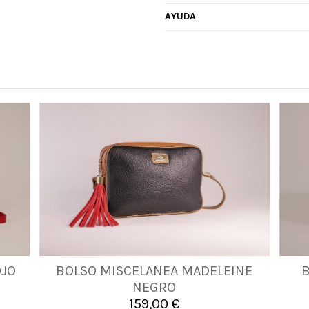
AYUDA
OJO
BOLSO MISCELANEA MADELEINE
UNICA
NEGRO
159,00 €

Añadir al carrito