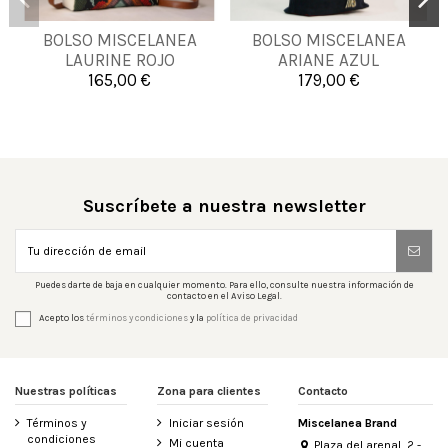
BOLSO MISCELANEA
BOLSO MISCELANEA
UNICA
UNICA
LAURINE ROJO
ARIANE AZUL
NARANJA
165,00 €
179,00 €


Añadir al carrito
Añadir al carrito
Suscríbete a nuestra newsletter
Puedes darte de baja en cualquier momento. Para ello, consulte nuestra información de
contacto en el Aviso Legal.
Acepto los
términos y condiciones
y la
política de privacidad
Nuestras políticas
Zona para clientes
Contacto
Términos y
Iniciar sesión
Miscelanea Brand
condiciones
Mi cuenta
Plaza del arenal, 2 -