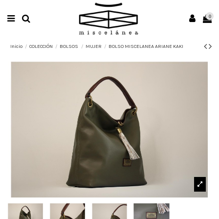
0
Inicio
COLECCIÓN
BOLSOS
MUJER
BOLSO MISCELANEA ARIANE KAKI