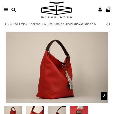
0
Inicio
COLECCIÓN
BOLSOS
MUJER
BOLSO MISCELANEA ARIANE ROJO