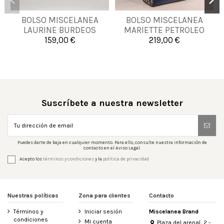
BOLSO MISCELANEA
BOLSO MISCELANEA
UNICA
UNICA
LAURINE BURDEOS
MARIETTE PETROLEO
159,00 €
219,00 €


Añadir al carrito
Añadir al carrito
Suscríbete a nuestra newsletter
Puedes darte de baja en cualquier momento. Para ello, consulte nuestra información de
contacto en el Aviso Legal.
Acepto los
términos y condiciones
y la
política de privacidad
Nuestras políticas
Zona para clientes
Contacto
Términos y
Iniciar sesión
Miscelanea Brand
condiciones
Mi cuenta
Plaza del arenal, 2 -