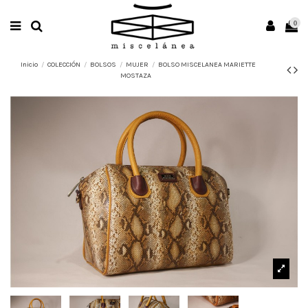
0
Inicio
COLECCIÓN
BOLSOS
MUJER
BOLSO MISCELANEA MARIETTE
MOSTAZA