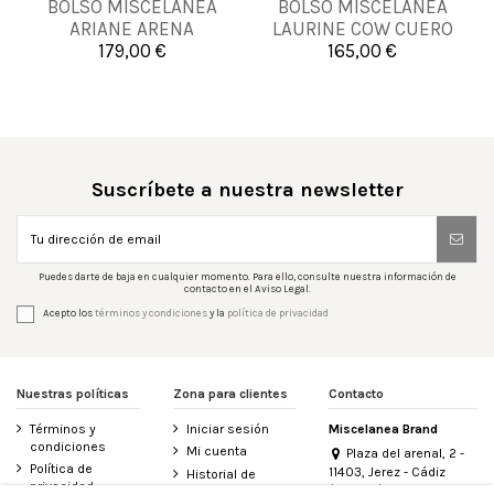
BOLSO MISCELANEA
BOLSO MISCELANEA
UNICA
UNICA
ARIANE ARENA
LAURINE COW CUERO
179,00 €
165,00 €


Añadir al carrito
Añadir al carrito
Suscríbete a nuestra newsletter
Puedes darte de baja en cualquier momento. Para ello, consulte nuestra información de
contacto en el Aviso Legal.
Acepto los
términos y condiciones
y la
política de privacidad
Nuestras políticas
Zona para clientes
Contacto
Términos y
Iniciar sesión
Miscelanea Brand
condiciones
Mi cuenta
Plaza del arenal, 2 -
Política de
11403, Jerez - Cádiz
Historial de
privacidad
(España)
pedidos