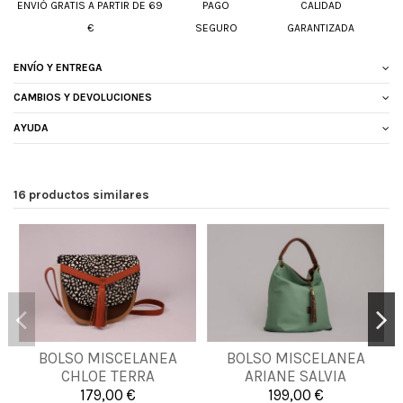
ENVIÓ GRATIS A PARTIR DE 69
PAGO
CALIDAD
€
SEGURO
GARANTIZADA
ENVÍO Y ENTREGA
CAMBIOS Y DEVOLUCIONES
AYUDA
16 productos similares
BOLSO MISCELANEA
BOLSO MISCELANEA
UNICA
UNICA
CHLOE TERRA
ARIANE SALVIA
179,00 €
199,00 €


Añadir al carrito
Añadir al carrito