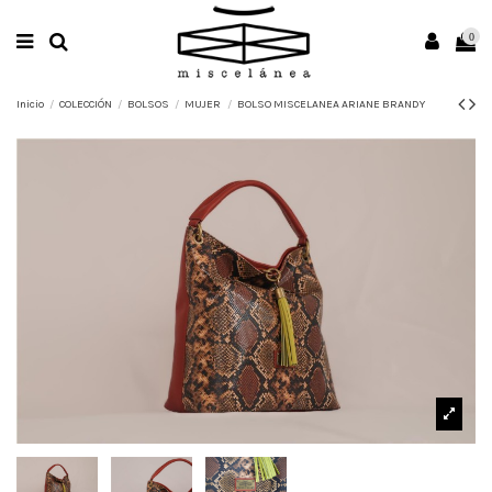
0
Inicio
COLECCIÓN
BOLSOS
MUJER
BOLSO MISCELANEA ARIANE BRANDY