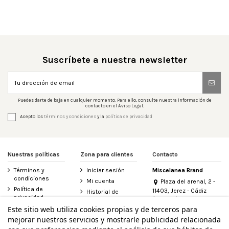
Suscríbete a nuestra newsletter
Puedes darte de baja en cualquier momento. Para ello, consulte nuestra información de
contacto en el Aviso Legal.
Acepto los
términos y condiciones
y la
política de privacidad
Nuestras políticas
Zona para clientes
Contacto
Términos y
Iniciar sesión
Miscelanea Brand
condiciones
Mi cuenta
Plaza del arenal, 2 -
Política de
11403, Jerez - Cádiz
Historial de
privacidad
(España)
pedidos
956 155 340
Este sitio web utiliza cookies propias y de terceros para
Aviso legal
Contacte con
mejorar nuestros servicios y mostrarle publicidad relacionada
Política de
nosotros
info@miscelanea.online
cookies