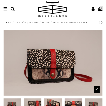
0
Inicio
COLECCIÓN
BOLSOS
MUJER
BOLSO MISCELANEA CECILE ROJO