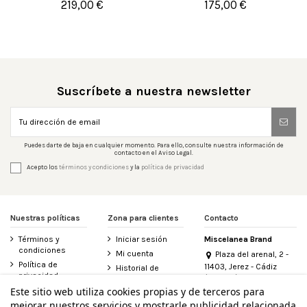
219,00 €
175,00 €


Añadir al carrito
Añadir al carrito
Suscríbete a nuestra newsletter
Puedes darte de baja en cualquier momento. Para ello, consulte nuestra información de
contacto en el Aviso Legal.
Acepto los
términos y condiciones
y la
política de privacidad
Nuestras políticas
Zona para clientes
Contacto
Términos y
Iniciar sesión
Miscelanea Brand
condiciones
Mi cuenta
Plaza del arenal, 2 -
Política de
11403, Jerez - Cádiz
Historial de
privacidad
(España)
pedidos
956 155 340
Este sitio web utiliza cookies propias y de terceros para
Aviso legal
Contacte con
mejorar nuestros servicios y mostrarle publicidad relacionada
Política de
nosotros