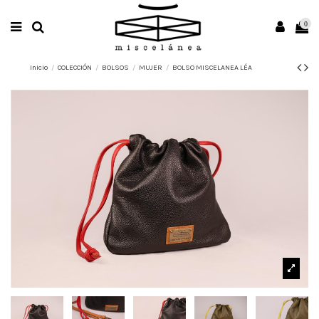
0
Inicio
COLECCIÓN
BOLSOS
MUJER
BOLSO MISCELANEA LÉA