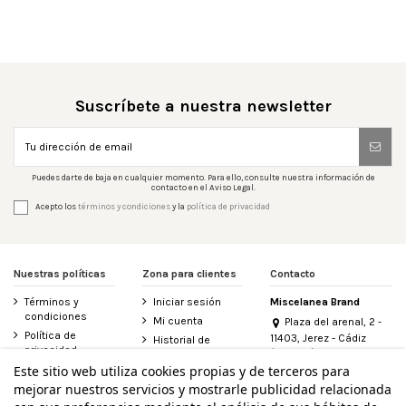
Suscríbete a nuestra newsletter
Puedes darte de baja en cualquier momento. Para ello, consulte nuestra información de
contacto en el Aviso Legal.
Acepto los
términos y condiciones
y la
política de privacidad
Nuestras políticas
Zona para clientes
Contacto
Términos y
Iniciar sesión
Miscelanea Brand
condiciones
Mi cuenta
Plaza del arenal, 2 -
Política de
11403, Jerez - Cádiz
Historial de
privacidad
(España)
pedidos
956 155 340
Este sitio web utiliza cookies propias y de terceros para
Aviso legal
Contacte con
mejorar nuestros servicios y mostrarle publicidad relacionada
Política de
nosotros
info@miscelanea.online
cookies