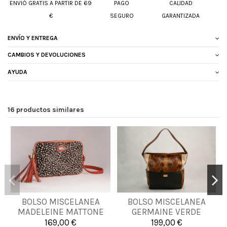
ENVIÓ GRATIS A PARTIR DE 69
PAGO
CALIDAD
€
SEGURO
GARANTIZADA
ENVÍO Y ENTREGA
CAMBIOS Y DEVOLUCIONES
AYUDA
16 productos similares
BOLSO MISCELANEA
BOLSO MISCELANEA
UNICA
UNICA
MADELEINE MATTONE
GERMAINE VERDE
169,00 €
199,00 €


Añadir al carrito
Añadir al carrito