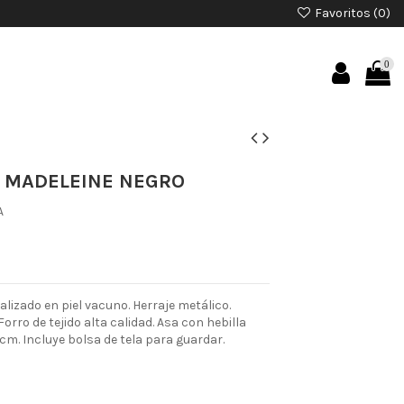
Favoritos (
0
)
0
 MADELEINE NEGRO
A
izado en piel vacuno. Herraje metálico.
Forro de tejido alta calidad. Asa con hebilla
 cm. Incluye bolsa de tela para guardar.