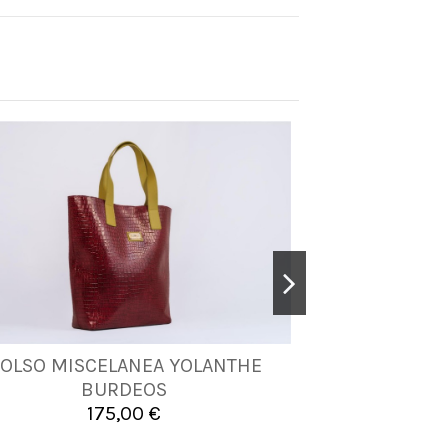
OLSO MISCELANEA YOLANTHE
BOLSO MIS
UNICA
BURDEOS
B
175,00 €
1


Añadir al carrito
A