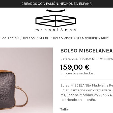
CREADOS CON PASIÓN, HECHOS EN ESPAÑA
COLECCIÓN
BOLSOS
MUJER
BOLSO MISCELANEA MADELEINE NEGRO
BOLSO MISCELANEA
Referencia
895853.NEGRO.UNIC
159,00 €
Impuestos incluidos
Bolso MISCELANEA Madeleine Real
Bolsillo interior con cremallera. 
reguladora. Medidas 25 x 17.5 x 6
Fabricado en España.
Talla