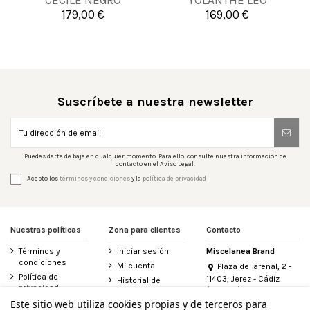
CECILE NEGRO
YOLANTHE LEO
179,00 €
169,00 €


Añadir al carrito
Añadir al carrito
Suscríbete a nuestra newsletter
Puedes darte de baja en cualquier momento. Para ello, consulte nuestra información de
contacto en el Aviso Legal.
Acepto los
términos y condiciones
y la
política de privacidad
Nuestras políticas
Zona para clientes
Contacto
Términos y
Iniciar sesión
Miscelanea Brand
condiciones
Mi cuenta
Plaza del arenal, 2 -
Política de
11403, Jerez - Cádiz
Historial de
privacidad
(España)
pedidos
956 155 340
Este sitio web utiliza cookies propias y de terceros para
Aviso legal
Contacte con