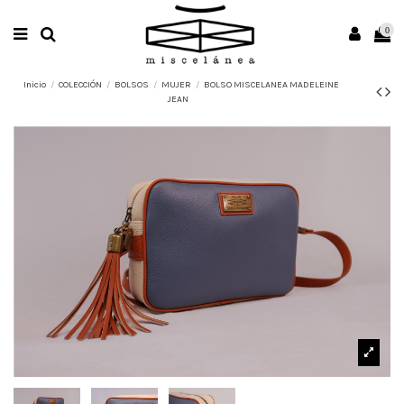
0
Inicio
COLECCIÓN
BOLSOS
MUJER
BOLSO MISCELANEA MADELEINE
JEAN