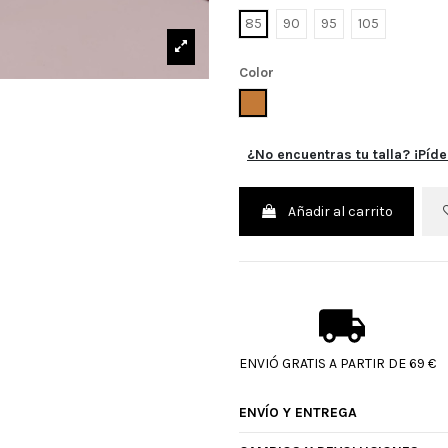
85
90
95
105
Color
CUERO
¿No encuentras tu talla? ¡Píde
Añadir al carrito
ENVIÓ GRATIS A PARTIR DE 69 €
ENVÍO Y ENTREGA