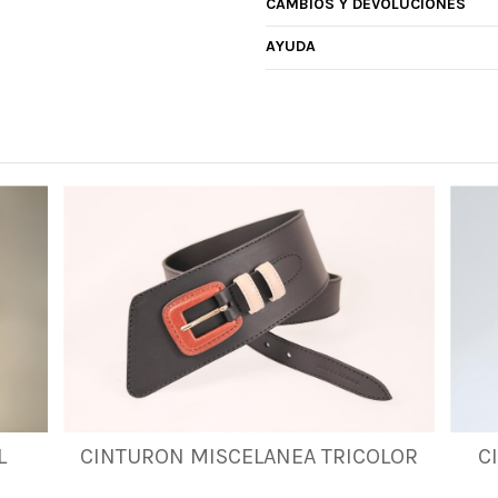
CAMBIOS Y DEVOLUCIONES
AYUDA
L
CINTURON MISCELANEA TRICOLOR
C
80
90
95