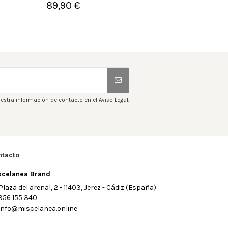
89,90 €


Añadir al carrito
A
estra información de contacto en el Aviso Legal.
ntacto
scelanea Brand
Plaza del arenal, 2 - 11403, Jerez - Cádiz (España)
956 155 340
info@miscelanea.online