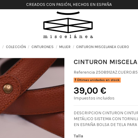
CREADOS CON PASIÓN, HECHOS EN ESPAÑA
o
COLECCIÓN
CINTURONES
MUJER
CINTURON MISCELANEA CUERO
CINTURON MISCEL
Referencia
2508912AZ.CUERO.85
Últimas unidades en stock
39,00 €
Impuestos incluidos
DESCRIPCION CINTURON CINTUR
METÁLICO SISTEMA CON TORNILL
EN ESPAÑA BOLSA DE TELA PAR
Talla