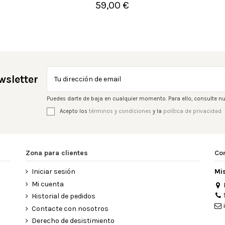
59,00 €

Añadir al carrito
wsletter
Puedes darte de baja en cualquier momento. Para ello, consulte nu
Acepto los
términos y condiciones
y la
política de privacidad
Zona para clientes
Co
Iniciar sesión
Mi
Mi cuenta
Historial de pedidos
Contacte con nosotros
Derecho de desistimiento