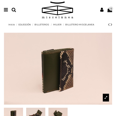
0
Inicio
COLECCIÓN
BILLETEROS
MUJER
BILLETERO MISCELANEA