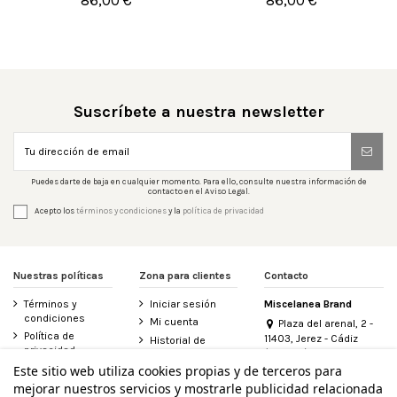
86,00 €
86,00 €


Añadir al carrito
Añadir al carrito
Suscríbete a nuestra newsletter
Puedes darte de baja en cualquier momento. Para ello, consulte nuestra información de
contacto en el Aviso Legal.
Acepto los
términos y condiciones
y la
política de privacidad
Nuestras políticas
Zona para clientes
Contacto
Términos y
Iniciar sesión
Miscelanea Brand
condiciones
Mi cuenta
Plaza del arenal, 2 -
Política de
11403, Jerez - Cádiz
Historial de
privacidad
(España)
pedidos
956 155 340
Este sitio web utiliza cookies propias y de terceros para
Aviso legal
Contacte con
mejorar nuestros servicios y mostrarle publicidad relacionada
Política de
nosotros