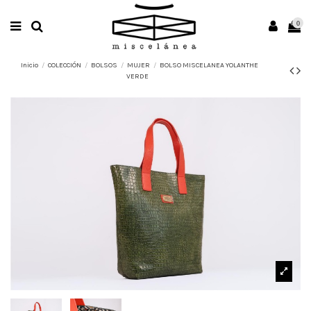
0
Inicio
COLECCIÓN
BOLSOS
MUJER
BOLSO MISCELANEA YOLANTHE
VERDE