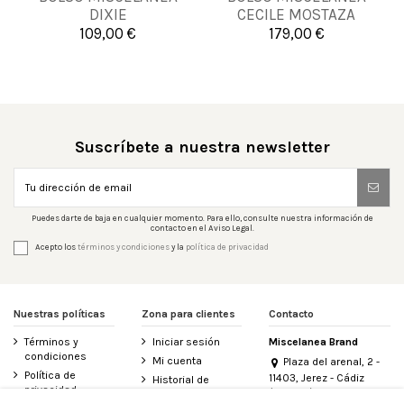
UNICA
UNICA
DIXIE
CECILE MOSTAZA
109,00 €
179,00 €


Añadir al carrito
Añadir al carrito
Suscríbete a nuestra newsletter
Puedes darte de baja en cualquier momento. Para ello, consulte nuestra información de
contacto en el Aviso Legal.
Acepto los
términos y condiciones
y la
política de privacidad
Nuestras políticas
Zona para clientes
Contacto
Términos y
Iniciar sesión
Miscelanea Brand
condiciones
Mi cuenta
Plaza del arenal, 2 -
Política de
11403, Jerez - Cádiz
Historial de
privacidad
(España)
pedidos