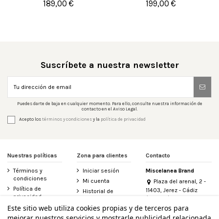
189,00 €
199,00 €


Añadir al carrito
Añadir al carrito
Suscríbete a nuestra newsletter
Puedes darte de baja en cualquier momento. Para ello, consulte nuestra información de
contacto en el Aviso Legal.
Acepto los
términos y condiciones
y la
política de privacidad
Nuestras políticas
Zona para clientes
Contacto
Términos y
Iniciar sesión
Miscelanea Brand
condiciones
Mi cuenta
Plaza del arenal, 2 -
Política de
11403, Jerez - Cádiz
Historial de
privacidad
(España)
pedidos
956 155 340
Este sitio web utiliza cookies propias y de terceros para
Aviso legal
Contacte con
mejorar nuestros servicios y mostrarle publicidad relacionada
Política de
nosotros